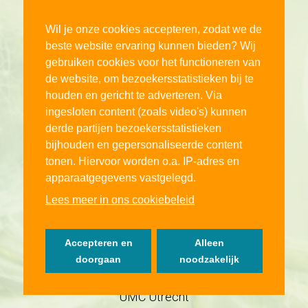
Prof. dr. Liffert Vogt
Hoogleraar klinische nefrologie,
Wil je onze cookies accepteren, zodat we de
Amsterdam UMC
beste website ervaring kunnen bieden? Wij
gebruiken cookies voor het functioneren van
de website, om bezoekersstatistieken bij te
houden en gericht te adverteren. Via
ingesloten content (zoals video's) kunnen
derde partijen bezoekersstatistieken
bijhouden en gepersonaliseerde content
tonen. Hiervoor worden o.a. IP-adres en
apparaatgegevens vastgelegd.
Lees meer in ons cookiebeleid
Accepteren en
Alleen
Dr. Peter Blankestijn
doorgaan
noodzakelijk
Gepensioneerd Internist-nefroloog,
UMC Utrecht