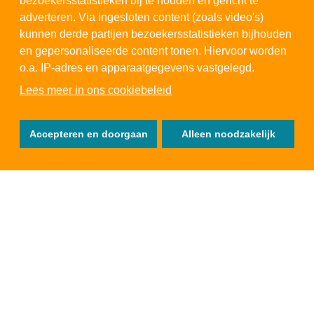
bezoekersstatistieken bij te houden en gericht te
adverteren. Via ingesloten content (zoals video's)
kunnen derde partijen bezoekersstatistieken bijhouden
en gepersonaliseerde content tonen. Hiervoor worden
o.a. IP-adres en apparaatgegevens vastgelegd.
Lees meer in ons cookiebeleid
Accepteren en doorgaan
Alleen noodzakelijk